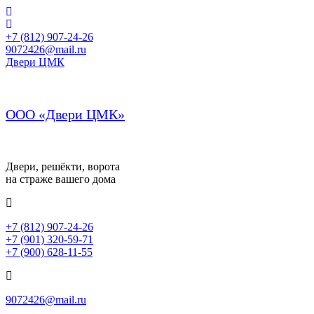
+7 (812) 907-24-26
9072426@mail.ru
Двери ЦМК
ООО «Двери ЦМК»
Двери, решёкти, ворота
на страже вашего дома
+7 (812) 907-24-26
+7 (901) 320-59-71
+7 (900) 628-11-55
9072426@mail.ru