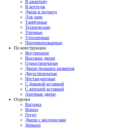
В квартиру
В коттедж
Дверь в подъезд
Для дачи
Тамбурные
Технические
Уличные
Утепленные
Противопожарные
По конструкции
Внутренние
Высокие двери
Одностворчатые
Двери больших размеров
Двухстворчатые
Нестандартные
С боковой вставкой
С верхней вставкой
Арочные двери
Отделка
Вагонка
Винил
Грунт
Двери с молдингами
Зеркало