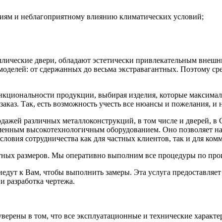
иям и неблагоприятному влиянию климатических условий;
лические двери, обладают эстетически привлекательным внешни
оделей: от сдержанных до весьма экстравагантных. Поэтому сред
функциональности продукции, выбирая изделия, которые максима
заказ. Так, есть возможность учесть все нюансы и пожелания, и 
жей различных металлоконструкций, в том числе и дверей, в 
енным высокотехнологичным оборудованием. Оно позволяет нам
ловия сотрудничества как для частных клиентов, так и для ком
ртных размеров. Мы оперативно выполним все процедуры по прои
дут к Вам, чтобы выполнить замеры. Эта услуга предоставляет
и разработка чертежа.
уверены в том, что все эксплуатационные и технические характе